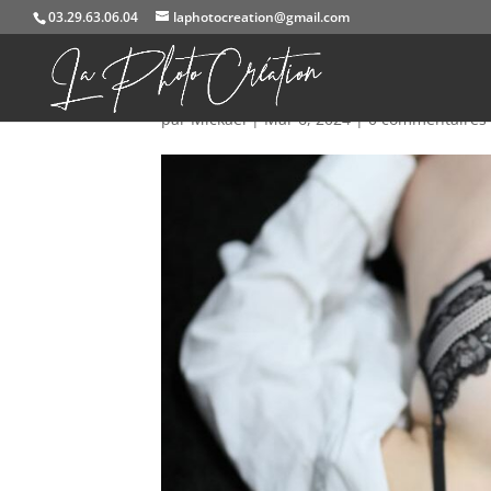
03.29.63.06.04
laphotocreation@gmail.com
584A0740
par
Mickael
|
Mar 6, 2024
|
0 commentaires