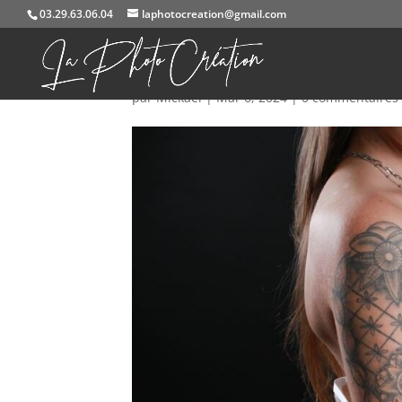
03.29.63.06.04
laphotocreation@gmail.com
IMG_0638a
par
Mickael
|
Mar 6, 2024
|
0 commentaires