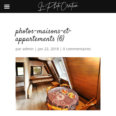
photos-maisons-et-
appartements (6)
par
admin
|
Jan 22, 2018
|
0 commentaires