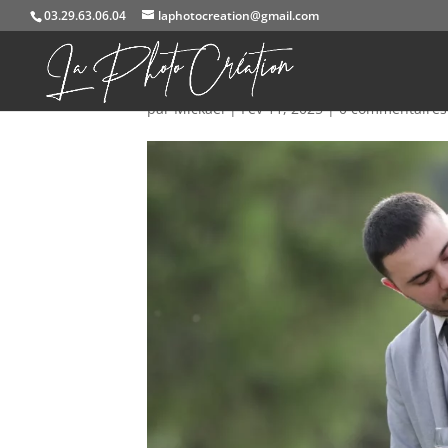
03.29.63.06.04
laphotocreation@gmail.com
584A8718
par
Mickael
|
Fév 11, 2025
|
0 commentaires