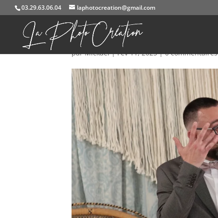
03.29.63.06.04
laphotocreation@gmail.com
584A9068
par
Mickael
|
Fév 11, 2025
|
0 commentaires