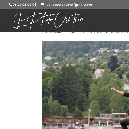
03.29.63.06.04
laphotocreation@gmail.com
IMG_1456
par
Mickael
|
Mar 6, 2024
|
0 commentaires