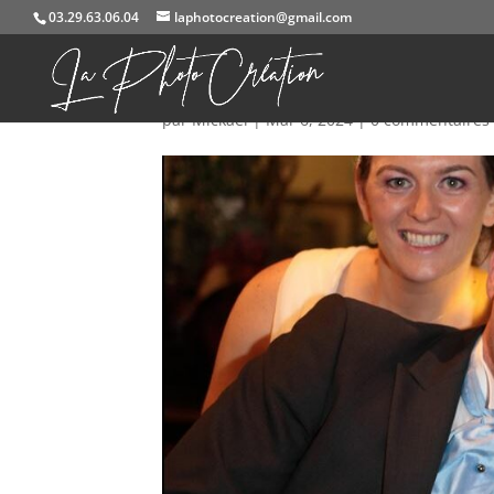
03.29.63.06.04
laphotocreation@gmail.com
IMG_7431a
par
Mickael
|
Mar 6, 2024
|
0 commentaires