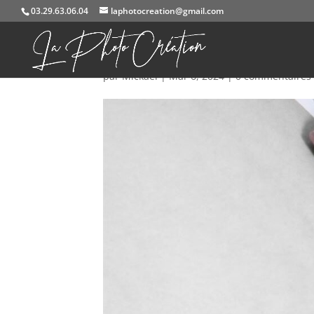
03.29.63.06.04
laphotocreation@gmail.com
10
par
Mickael
|
Mar 6, 2024
|
0 commentaires