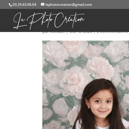
03.29.63.06.04
laphotocreation@gmail.com
IMG_0379a
par
Mickael
|
Mar 6, 2024
|
0 commentaires