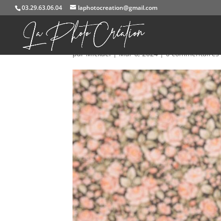
03.29.63.06.04
laphotocreation@gmail.com
IMG_1284a
par
Mickael
|
Mar 6, 2024
|
0 commentaires