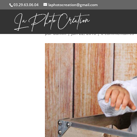
03.29.63.06.04
laphotocreation@gmail.com
portraits-enfants (123)
par
admin
|
Jan 22, 2018
|
0 commentaires