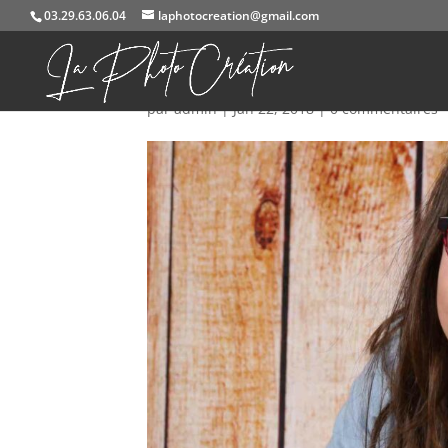
03.29.63.06.04
laphotocreation@gmail.com
portraits-enfants (125)
par
admin
|
Jan 22, 2018
|
0 commentaires