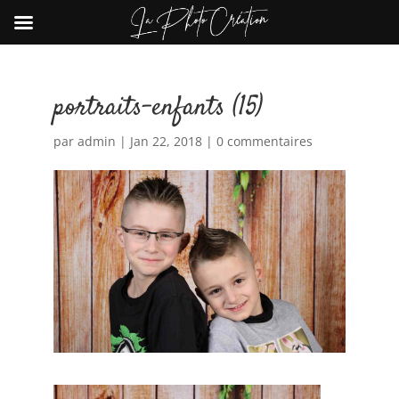
portraits-enfants (15)
par
admin
|
Jan 22, 2018
|
0 commentaires