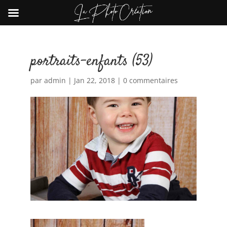
portraits-enfants (53)
par
admin
|
Jan 22, 2018
|
0 commentaires