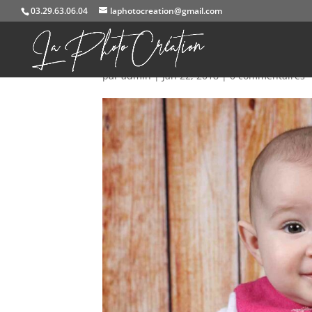
03.29.63.06.04
laphotocreation@gmail.com
portraits-enfants (6)
par
admin
|
Jan 22, 2018
|
0 commentaires