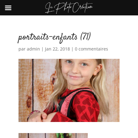
portraits-enfants (71)
par
admin
|
Jan 22, 2018
|
0 commentaires