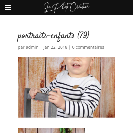
portraits-enfants (79)
par
admin
|
Jan 22, 2018
|
0 commentaires