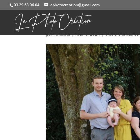
03.29.63.06.04
laphotocreation@gmail.com
584A2849
par
Mickael
|
Mar 6, 2024
|
0 commentaires