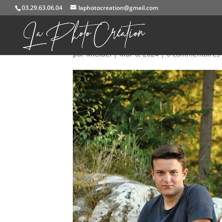
03.29.63.06.04
laphotocreation@gmail.com
584A9174
par
Mickael
|
Mar 6, 2024
|
0 commentaires