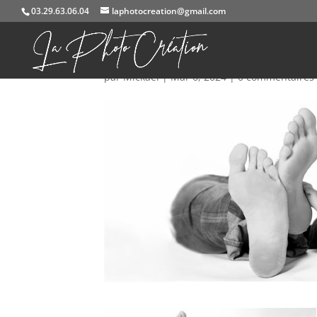
03.29.63.06.04
laphotocreation@gmail.com
IMG_0924a40x120
par
Mickael
|
Mar 6, 2024
|
0 commentaires