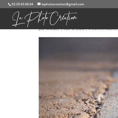
03.29.63.06.04
laphotocreation@gmail.com
584A0032
par
Mickael
|
Mar 6, 2024
|
0 commentaires