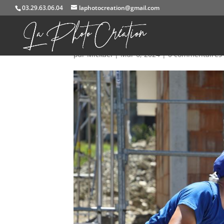
03.29.63.06.04
laphotocreation@gmail.com
584A0795
par
Mickael
|
Mar 6, 2024
|
0 commentaires