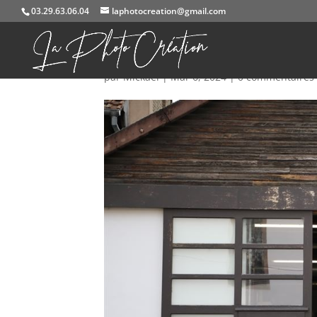
03.29.63.06.04
laphotocreation@gmail.com
584A1245
par
Mickael
|
Mar 6, 2024
|
0 commentaires