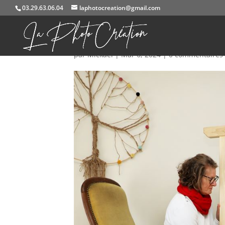
03.29.63.06.04
laphotocreation@gmail.com
584A6991
par
Mickael
|
Mar 6, 2024
|
0 commentaires